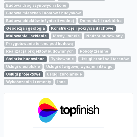
Budowa dróg szynowych i kolei
Budowa mieszkań i domów / budynków
Budowa obiektów inżynierii wodnej
Demontaż i rozbiórka
Geodezja i geologia
Konstrukcje i pokrycia dachowe
Malowanie i szklenie
Mosty i tunele
Nadzór budowlany
Przygotowanie terenu pod budowę
Realizacja projektów budowlanych
Roboty ziemne
Stolarka budowlana
Tynkowanie
Usługi aranżacji terenów
Usługi ciesielskie
Usługi dźwigowe, wynajem dźwigu
Usługi projektowe
Usługi zbrojarskie
Wykończenia i remonty
Inne