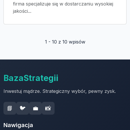
firma specjalizuje się w dostarczaniu wysokiej
jakości...
1 - 10 z 10 wpisów
BazaStrategii
Inwestuj mądrze. Strategiczny wybór, pewny zysk.
📘
🐦
💼
📸
Nawigacja