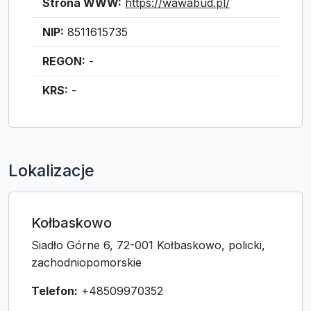
Strona WWW:
https://wawabud.pl/
NIP:
8511615735
REGON:
-
KRS:
-
Lokalizacje
Kołbaskowo
Siadło Górne 6, 72-001 Kołbaskowo, policki,
zachodniopomorskie
Telefon:
+48509970352