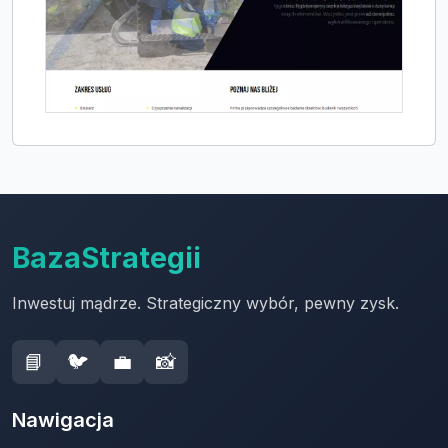
BazaStrategii
Inwestuj mądrze. Strategiczny wybór, pewny zysk.
📘
🐦
💼
📸
Nawigacja