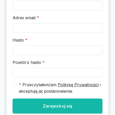
Adres email
*
Hasło
*
Powtórz hasło
*
*
Przeczytałem/am
Politykę Prywatności
i
akceptuję jej postanowienia.
Zarejestruj się