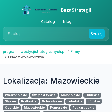
BazaStrategii
Katalog
Blog
Szukaj
programinwestycjistrategicznych.pl
Firmy
Firmy z województwa
Lokalizacja: Mazowieckie
Wielkopolskie
Świętokrzyskie
Małopolskie
Lubuskie
Śląskie
Podlaskie
Dolnośląskie
Lubelskie
Łódzkie
Opolskie
Mazowieckie
Pomorskie
Podkarpackie