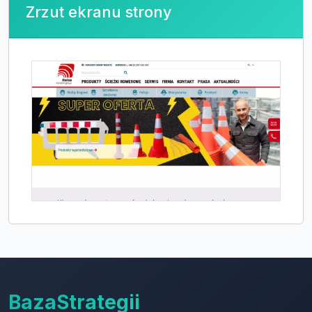
Zrzut ekranu strony
BazaStrategii