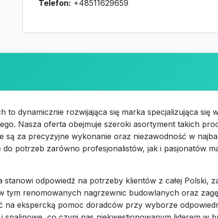
Telefon:
+48511629659
o dynamicznie rozwijająca się marka specjalizująca się w 
go. Nasza oferta obejmuje szeroki asortyment takich prod
e są za precyzyjne wykonanie oraz niezawodność w najba
do potrzeb zarówno profesjonalistów, jak i pasjonatów m
stanowi odpowiedź na potrzeby klientów z całej Polski, z
ów, w tym renomowanych nagrzewnic budowlanych oraz zag
zyć na ekspercką pomoc doradców przy wyborze odpowiedni
 i spalinowe, co czyni nas niekwestionowanym liderem w b