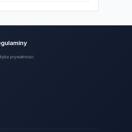
egulaminy
ityka prywatności