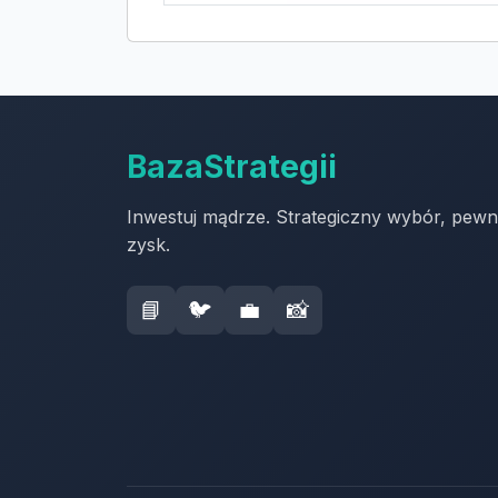
BazaStrategii
Inwestuj mądrze. Strategiczny wybór, pew
zysk.
📘
🐦
💼
📸