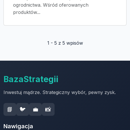
ogrodnictwa. Wśród oferowanych
produktów...
1 - 5 z 5 wpisów
BazaStrategii
Inwestuj mądrze. Strategiczny wybór, pewny zysk.
📘
🐦
💼
📸
Nawigacja