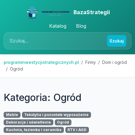
BazaStrategii
Katalog
Blog
Szukaj
programinwestycjistrategicznych.pl
Firmy
Dom i ogród
Ogród
Kategoria: Ogród
Meble
Tekstylia i pozostałe wyposażenie
Dekoracje i oświetlenie
Ogród
Kuchnia, łazienka i ceramika
RTV i AGD