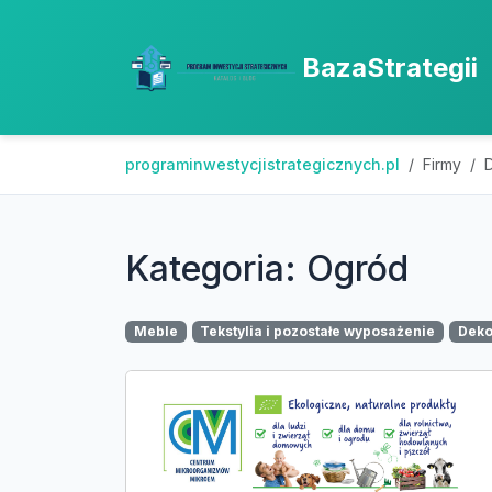
BazaStrategii
programinwestycjistrategicznych.pl
Firmy
Kategoria: Ogród
Meble
Tekstylia i pozostałe wyposażenie
Deko