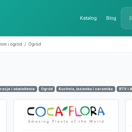
Katalog
Blog
Dom i ogród
Ogród
racje i oświetlenie
Ogród
Kuchnia, łazienka i ceramika
RTV i 