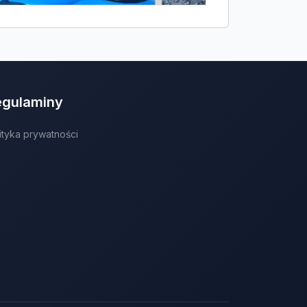
egulaminy
ityka prywatności