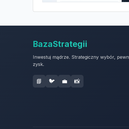
BazaStrategii
Inwestuj mądrze. Strategiczny wybór, pew
zysk.
📘
🐦
💼
📸