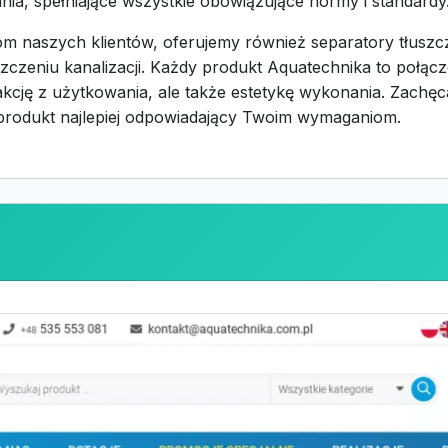
a, spełniające wszystkie obowiązujące normy i standardy
 naszych klientów, oferujemy również separatory tłuszc
szczeniu kanalizacji. Każdy produkt Aquatechnika to połąc
fakcję z użytkowania, ale także estetykę wykonania. Zachę
 produkt najlepiej odpowiadający Twoim wymaganiom.