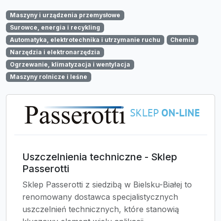
Maszyny i urządzenia przemysłowe
Surowce, energia i recykling
Automatyka, elektrotechnika i utrzymanie ruchu
Chemia
Narzędzia i elektronarzędzia
Ogrzewanie, klimatyzacja i wentylacja
Maszyny rolnicze i leśne
Uszczelnienia techniczne - Sklep
Passerotti
Sklep Passerotti z siedzibą w Bielsku-Białej to
renomowany dostawca specjalistycznych
uszczelnień technicznych, które stanowią