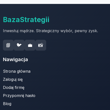
BazaStrategii
Inwestuj mądrze. Strategiczny wybór, pewny zysk.
📘
🐦
💼
📸
Nawigacja
Strona główna
Zaloguj się
Dodaj firmę
Przypomnij hasło
Blog