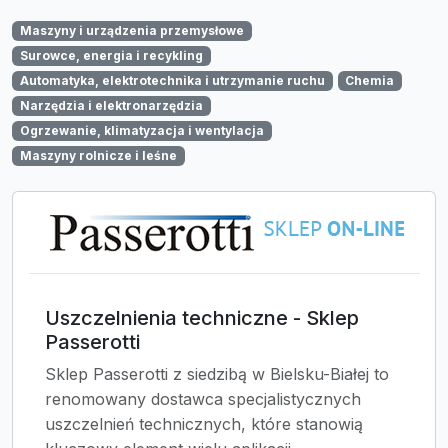
Maszyny i urządzenia przemysłowe
Surowce, energia i recykling
Automatyka, elektrotechnika i utrzymanie ruchu
Chemia
Narzędzia i elektronarzędzia
Ogrzewanie, klimatyzacja i wentylacja
Maszyny rolnicze i leśne
Uszczelnienia techniczne - Sklep
Passerotti
Sklep Passerotti z siedzibą w Bielsku-Białej to
renomowany dostawca specjalistycznych
uszczelnień technicznych, które stanowią