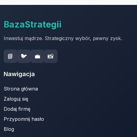
BazaStrategii
Inwestuj mądrze. Strategiczny wybór, pewny zysk.
📘
🐦
💼
📸
Nawigacja
Strona główna
Zaloguj się
Dodaj firmę
Przypomnij hasło
Blog