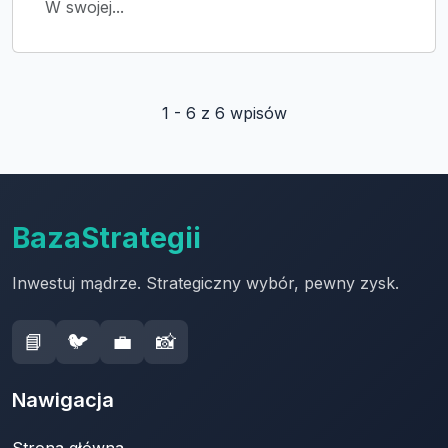
W swojej...
1 - 6 z 6 wpisów
BazaStrategii
Inwestuj mądrze. Strategiczny wybór, pewny zysk.
📘
🐦
💼
📸
Nawigacja
Strona główna