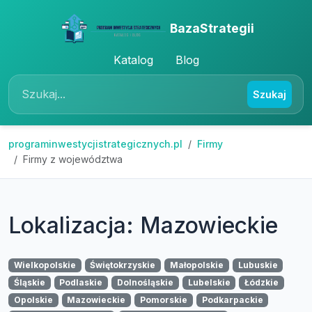
BazaStrategii
Katalog
Blog
Szukaj
programinwestycjistrategicznych.pl
Firmy
Firmy z województwa
Lokalizacja: Mazowieckie
Wielkopolskie
Świętokrzyskie
Małopolskie
Lubuskie
Śląskie
Podlaskie
Dolnośląskie
Lubelskie
Łódzkie
Opolskie
Mazowieckie
Pomorskie
Podkarpackie