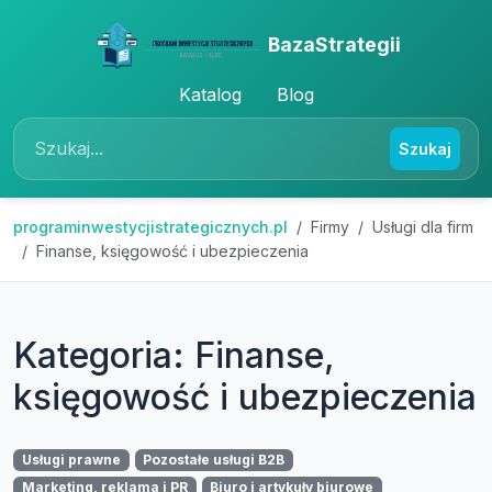
BazaStrategii
Katalog
Blog
Szukaj
programinwestycjistrategicznych.pl
Firmy
Usługi dla firm
Finanse, księgowość i ubezpieczenia
Kategoria: Finanse,
księgowość i ubezpieczenia
Usługi prawne
Pozostałe usługi B2B
Marketing, reklama i PR
Biuro i artykuły biurowe