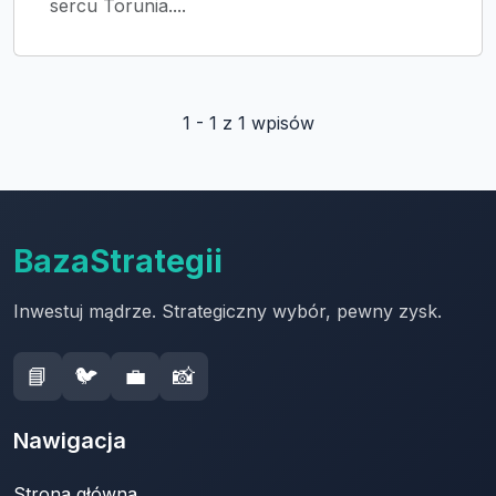
sercu Torunia....
1 - 1 z 1 wpisów
BazaStrategii
Inwestuj mądrze. Strategiczny wybór, pewny zysk.
📘
🐦
💼
📸
Nawigacja
Strona główna