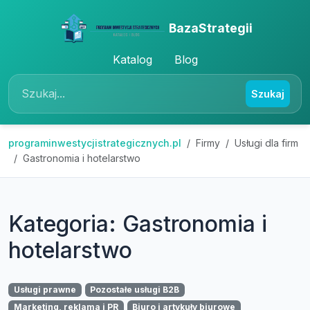
BazaStrategii
Katalog
Blog
Szukaj
programinwestycjistrategicznych.pl
Firmy
Usługi dla firm
Gastronomia i hotelarstwo
Kategoria: Gastronomia i
hotelarstwo
Usługi prawne
Pozostałe usługi B2B
Marketing, reklama i PR
Biuro i artykuły biurowe