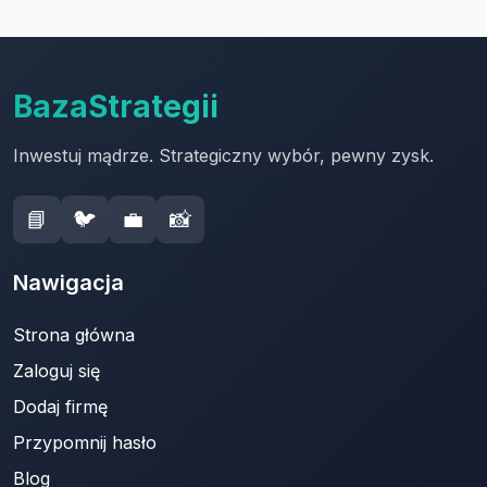
BazaStrategii
Inwestuj mądrze. Strategiczny wybór, pewny zysk.
📘
🐦
💼
📸
Nawigacja
Strona główna
Zaloguj się
Dodaj firmę
Przypomnij hasło
Blog