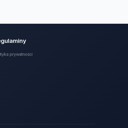
egulaminy
ityka prywatności