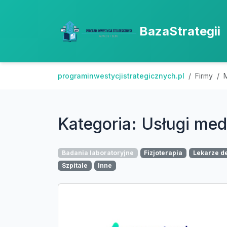
BazaStrategii
programinwestycjistrategicznych.pl
Firmy
Kategoria: Usługi me
Badania laboratoryjne
Fizjoterapia
Lekarze d
Szpitale
Inne