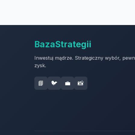
BazaStrategii
Inwestuj mądrze. Strategiczny wybór, pew
zysk.
📘
🐦
💼
📸