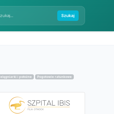
Szukaj
ielęgniarki i położne
Pogotowie ratunkowe