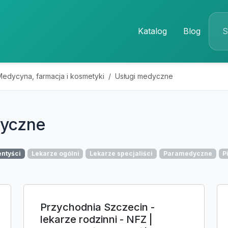
Katalog
Blog
Medycyna, farmacja i kosmetyki
Usługi medyczne
dyczne
entyści
Lekarze ogólni
Lekarze specjaliści
Paramedyczne
P
Przychodnia Szczecin -
lekarze rodzinni - NFZ |