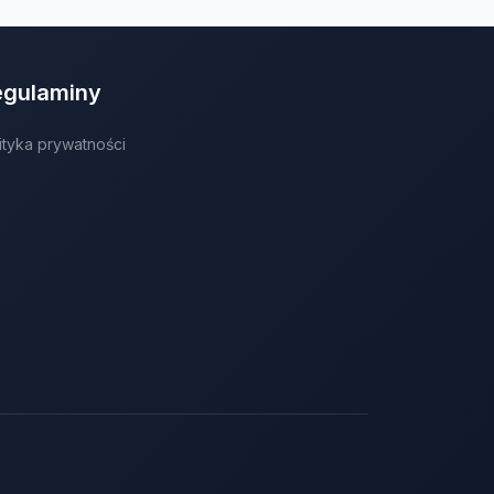
egulaminy
ityka prywatności