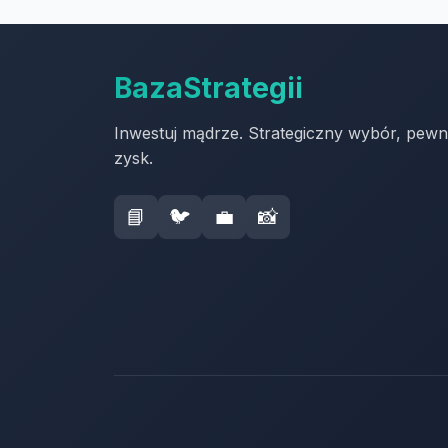
BazaStrategii
Inwestuj mądrze. Strategiczny wybór, pew
zysk.
📘
🐦
💼
📸