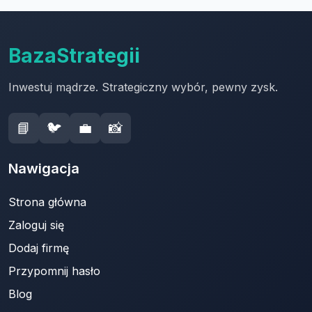
BazaStrategii
Inwestuj mądrze. Strategiczny wybór, pewny zysk.
📘
🐦
💼
📸
Nawigacja
Strona główna
Zaloguj się
Dodaj firmę
Przypomnij hasło
Blog