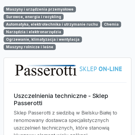
Maszyny i urządzenia przemysłowe
Surowce, energia i recykling
Automatyka, elektrotechnika i utrzymanie ruchu
Chemia
Narzędzia i elektronarzędzia
Ogrzewanie, klimatyzacja i wentylacja
Maszyny rolnicze i leśne
Uszczelnienia techniczne - Sklep
Passerotti
Sklep Passerotti z siedzibą w Bielsku-Białej to
renomowany dostawca specjalistycznych
uszczelnień technicznych, które stanowią