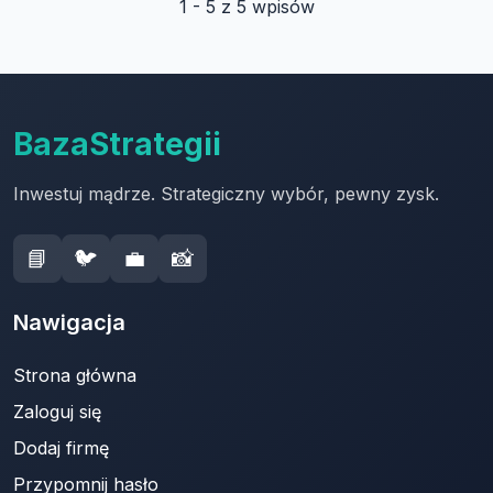
1 - 5 z 5 wpisów
BazaStrategii
Inwestuj mądrze. Strategiczny wybór, pewny zysk.
📘
🐦
💼
📸
Nawigacja
Strona główna
Zaloguj się
Dodaj firmę
Przypomnij hasło