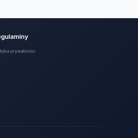
egulaminy
ityka prywatności