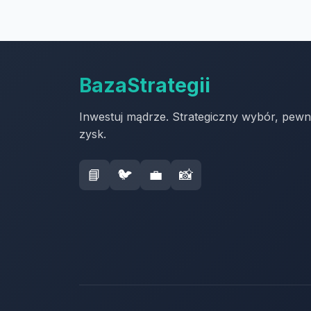
BazaStrategii
Inwestuj mądrze. Strategiczny wybór, pew
zysk.
📘
🐦
💼
📸