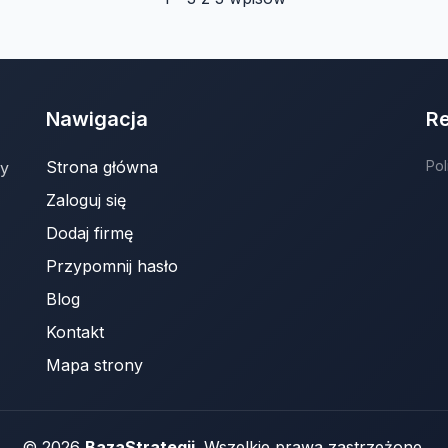
Nawigacja
R
Strona główna
Pol
ny
Zaloguj się
Dodaj firmę
Przypomnij hasło
Blog
Kontakt
Mapa strony
© 2026
BazaStrategii
. Wszelkie prawa zastrzeżone.