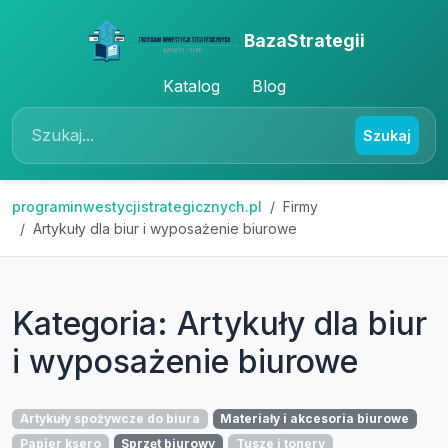
BazaStrategii
Katalog
Blog
Szukaj
programinwestycjistrategicznych.pl
Firmy
Artykuły dla biur i wyposażenie biurowe
Kategoria: Artykuły dla biur
i wyposażenie biurowe
Artykuły spożywcze do biura
Materiały i akcesoria biurowe
Papier ksero
Sprzęt biurowy
Tusze i tonery