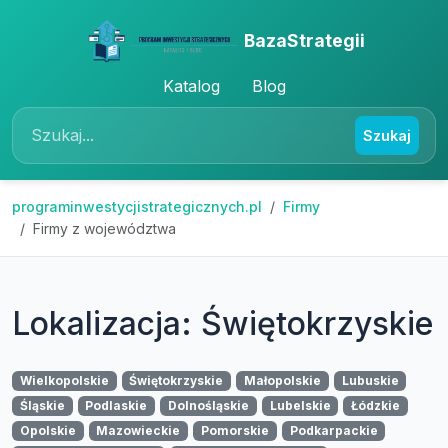
BazaStrategii
Katalog
Blog
Szukaj
programinwestycjistrategicznych.pl
Firmy
Firmy z województwa
Lokalizacja: Świętokrzyskie
Wielkopolskie
Świętokrzyskie
Małopolskie
Lubuskie
Śląskie
Podlaskie
Dolnośląskie
Lubelskie
Łódzkie
Opolskie
Mazowieckie
Pomorskie
Podkarpackie