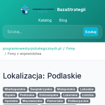
BazaStrategii
Katalog
Blog
Szukaj
programinwestycjistrategicznych.pl
Firmy
Firmy z województwa
Lokalizacja: Podlaskie
Wielkopolskie
Świętokrzyskie
Małopolskie
Lubuskie
Śląskie
Podlaskie
Dolnośląskie
Lubelskie
Łódzkie
Opolskie
Mazowieckie
Pomorskie
Podkarpackie