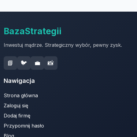
BazaStrategii
Inwestuj mądrze. Strategiczny wybór, pewny zysk.
📘
🐦
💼
📸
Nawigacja
Strona główna
Zaloguj się
Dodaj firmę
Przypomnij hasło
Blog