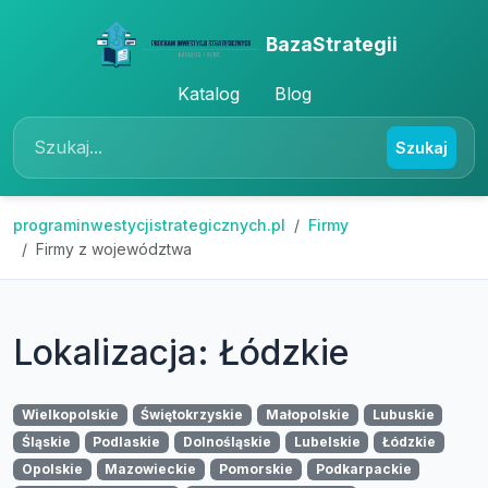
BazaStrategii
Katalog
Blog
Szukaj
programinwestycjistrategicznych.pl
Firmy
Firmy z województwa
Lokalizacja: Łódzkie
Wielkopolskie
Świętokrzyskie
Małopolskie
Lubuskie
Śląskie
Podlaskie
Dolnośląskie
Lubelskie
Łódzkie
Opolskie
Mazowieckie
Pomorskie
Podkarpackie