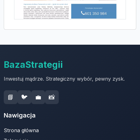
BazaStrategii
Inwestuj mądrze. Strategiczny wybór, pewny zysk.
📘
🐦
💼
📸
Nawigacja
Strona główna