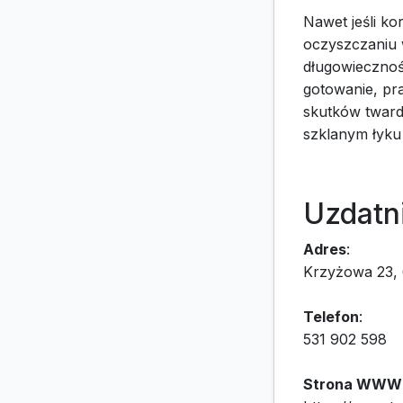
Nawet jeśli ko
oczyszczaniu
długowiecznoś
gotowanie, pra
skutków tward
szklanym łyku
Uzdatn
Adres
:
Krzyżowa 23,
Telefon
:
531 902 598
Strona WWW