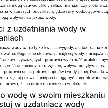
zania mogą usuwać chlor, żelazo, mangan czy drobne czą
ażne w starszych budynkach, gdzie rury wodociągowe czę
 i mogą wpływać na jakość wody.
ci z uzdatniania wody w
aniach
acza wody to nie tylko kwestia wygody, ale też realne kor
drowotne. Regularne stosowanie miękkiej wody zmniejsza z
 środków czyszczących, poprawia wydajność pralek i zmy
ieczność odkamieniania urządzeń, wpływa pozytywnie na s
że poprawia smak potraw, napojów i wody pitnej. Dodatko
ynku zajmują niewiele miejsca i mogą być zamontowane na
o sprawia, że są dobre do mieszkań w blokach.
 o wodę w swoim mieszkaniu 
stuj w uzdatniacz wody