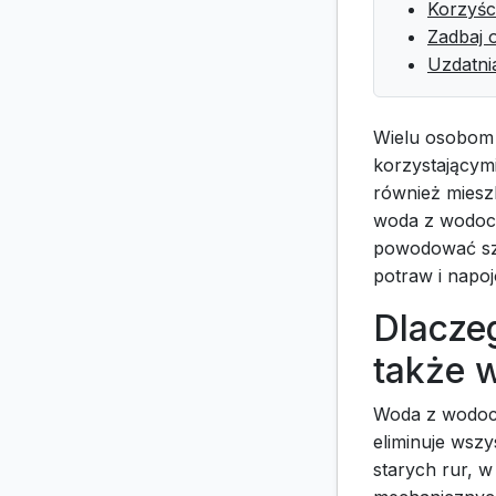
Korzyśc
Zadbaj 
Uzdatni
Wielu osobom 
korzystającym
również miesz
woda z wodoci
powodować sze
potraw i napo
Dlacze
także 
Woda z wodocią
eliminuje wszy
starych rur, 