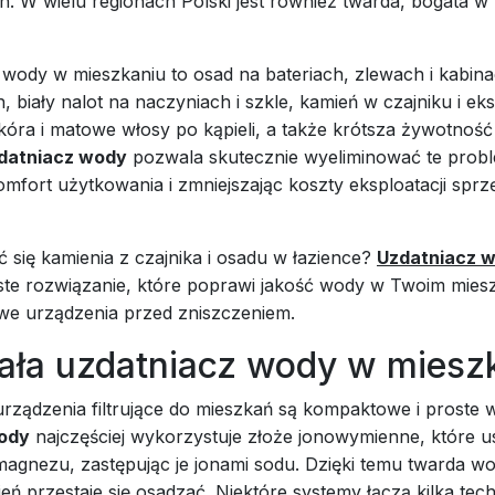
. W wielu regionach Polski jest również twarda, bogata w
 wody w mieszkaniu to osad na bateriach, zlewach i kabin
 biały nalot na naczyniach i szkle, kamień w czajniku i ek
óra i matowe włosy po kąpieli, a także krótsza żywotność 
datniacz wody
pozwala skutecznie wyeliminować te prob
mfort użytkowania i zmniejszając koszty eksploatacji sprz
 się kamienia z czajnika i osadu w łazience?
Uzdatniacz w
ste rozwiązanie, które poprawi jakość wody w Twoim miesz
e urządzenia przed zniszczeniem.
iała uzdatniacz wody w miesz
ządzenia filtrujące do mieszkań są kompaktowe i proste 
ody
najczęściej wykorzystuje złoże jonowymienne, które 
magnezu, zastępując je jonami sodu. Dzięki temu twarda wod
eń przestaje się osadzać. Niektóre systemy łączą kilka tech