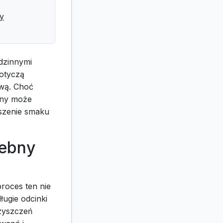
y
dzinnymi
otyczą
ową. Choć
zny może
szenie smaku
zebny
proces ten nie
ługie odcinki
zyszczeń