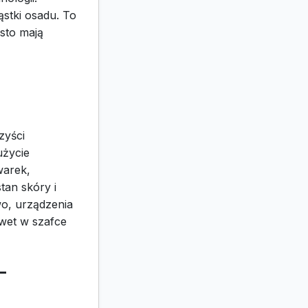
stki osadu. To
sto mają
zyści
użycie
warek,
tan skóry i
wo, urządzenia
wet w szafce
-