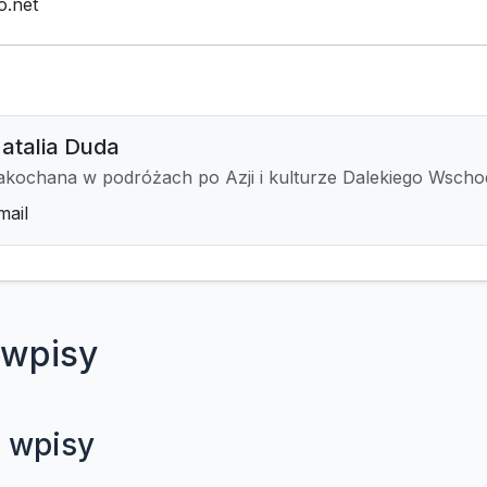
o.net
atalia Duda
akochana w podróżach po Azji i kulturze Dalekiego Wscho
mail
wpisy
 wpisy