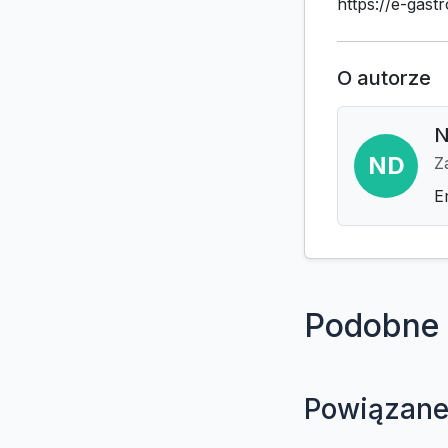
https://e-gastr
O autorze
N
ND
Z
E
Podobne 
Powiązane