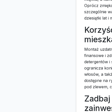
Oprócz zmiękc
szczególnie w
dziesiątki lat
Korzyś
mieszk
Montaż uzdatni
finansowe i z
detergentów i
ogranicza kon
włosów, a tak
dostępne na r
pod zlewem, c
Zadbaj
zainwe