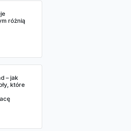
je
ym różnią
d – jak
ły, które
racę