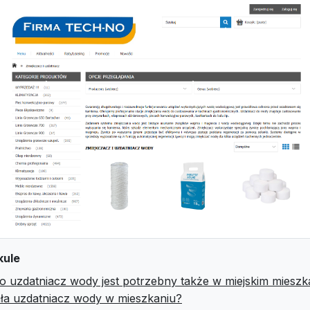
kule
o uzdatniacz wody jest potrzebny także w miejskim mieszk
ała uzdatniacz wody w mieszkaniu?