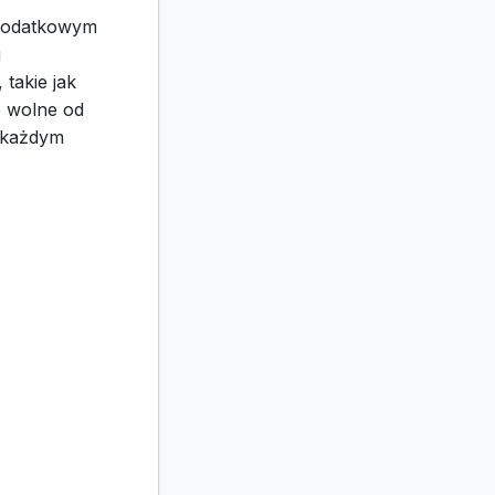
o dodatkowym
i
takie jak
e wolne od
 każdym