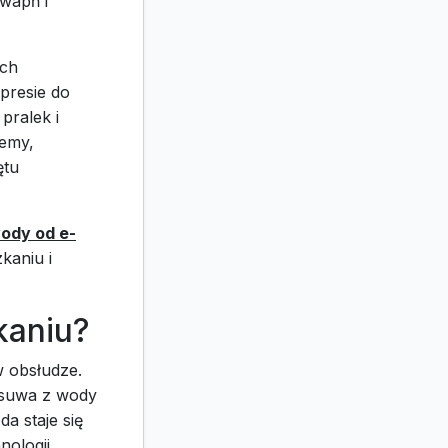
 wapń i
ach
spresie do
pralek i
lemy,
ętu
ody od e-
kaniu i
kaniu?
w obsłudze.
usuwa z wody
a staje się
nologii.