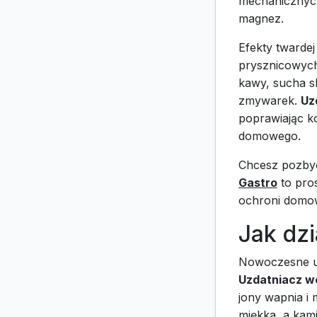
mechanicznych
magnez.
Efekty twardej
prysznicowych,
kawy, sucha sk
zmywarek.
Uz
poprawiając ko
domowego.
Chcesz pozbyć
Gastro
to pro
ochroni domow
Jak dz
Nowoczesne ur
Uzdatniacz w
jony wapnia i 
miękka, a kami