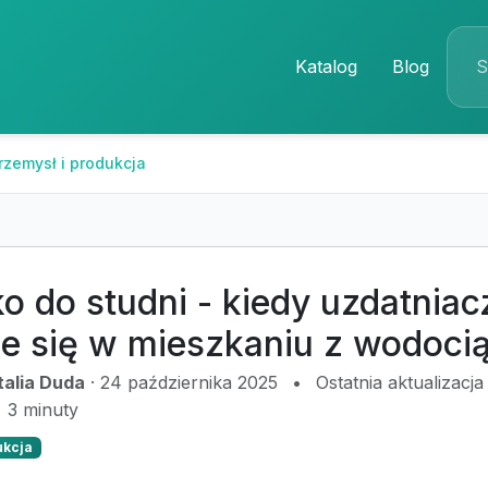
Katalog
Blog
rzemysł i produkcja
ko do studni - kiedy uzdatnia
je się w mieszkaniu z wodoci
talia Duda
·
24 października 2025
•
Ostatnia aktualizacj
3 minuty
ukcja