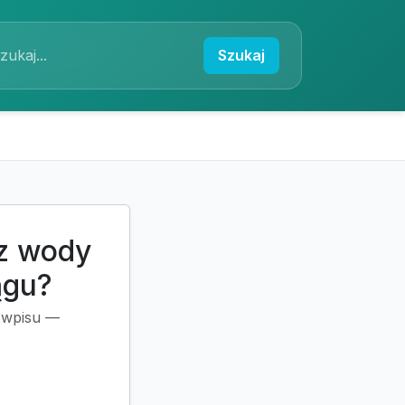
Szukaj
cz wody
ągu?
a wpisu —