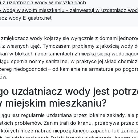
i z uzdatniania wody w mieszkaniach
o wodę w swoim mieszkaniu - zainwestuj w uzdatniacz wod
acz wody E-gastro.net
zmiękczacz wody kojarzy się wyłącznie z domami jednoro
i z własnych ujęć. Tymczasem problemy z jakością wody d
kań w blokach i apartamentach z miejską siecią wodociąg
ągu spełnia normy sanitarne, w praktyce jej skład chemic
reg niedogodności – od kamienia na armaturze po pogor
jów.
go uzdatniacz wody jest potr
w miejskim mieszkaniu?
gu jest regularnie uzdatniana przez lokalne zakłady, ale 
stkich problemów. Zanim trafi do kranu, przepływa przez d
w których może nabrać niepożądanego zapachu lub zaniec