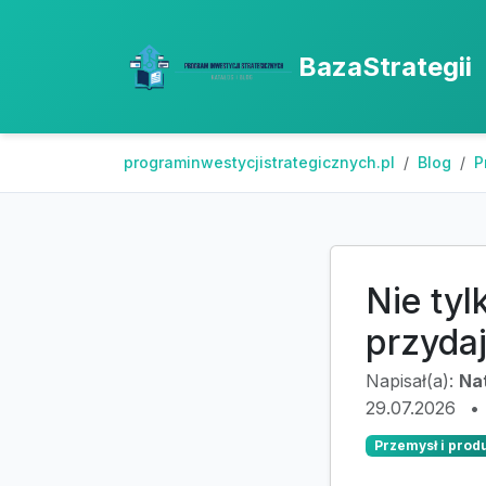
BazaStrategii
programinwestycjistrategicznych.pl
Blog
P
Nie tyl
przyda
Napisał(a):
Na
29.07.2026
•
Przemysł i prod