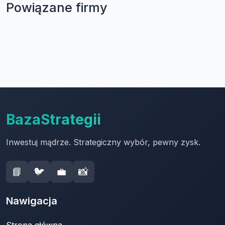
Powiązane firmy
BazaStrategii
Inwestuj mądrze. Strategiczny wybór, pewny zysk.
📘
🐦
💼
📸
Nawigacja