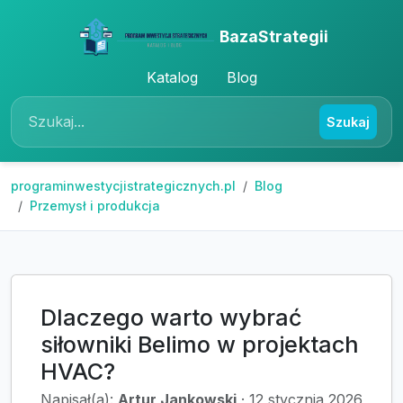
BazaStrategii
Katalog
Blog
Szukaj
programinwestycjistrategicznych.pl
Blog
Przemysł i produkcja
Dlaczego warto wybrać
siłowniki Belimo w projektach
HVAC?
Napisał(a):
Artur Jankowski
·
12 stycznia 2026