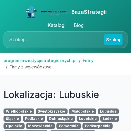
BazaStrategii
Katalog
Blog
Szukaj
programinwestycjistrategicznych.pl
Firmy
Firmy z województwa
Lokalizacja: Lubuskie
Wielkopolskie
Świętokrzyskie
Małopolskie
Lubuskie
Śląskie
Podlaskie
Dolnośląskie
Lubelskie
Łódzkie
Opolskie
Mazowieckie
Pomorskie
Podkarpackie