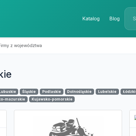
Katalog
Blog
Firmy z województwa
kie
Lubuskie
Śląskie
Podlaskie
Dolnośląskie
Lubelskie
Łódzki
ko-mazurskie
Kujawsko-pomorskie