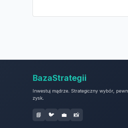
BazaStrategii
Inwestuj mądrze. Strategiczny wybór, pew
zysk.
📘
🐦
💼
📸