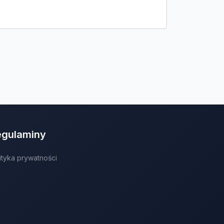
egulaminy
ityka prywatności