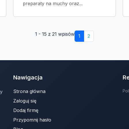
preparaty na muchy oraz...
1 - 15 z 21 wpisów
1
2
Nawigacja
R
Strona główna
Pol
ny
Zaloguj się
Dodaj firmę
Przypomnij hasło