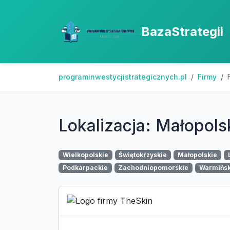
BazaStrategii
programinwestycjistrategicznych.pl
Firmy
Lokalizacja: Małopols
Wielkopolskie
Świętokrzyskie
Małopolskie
Podkarpackie
Zachodniopomorskie
Warmińs