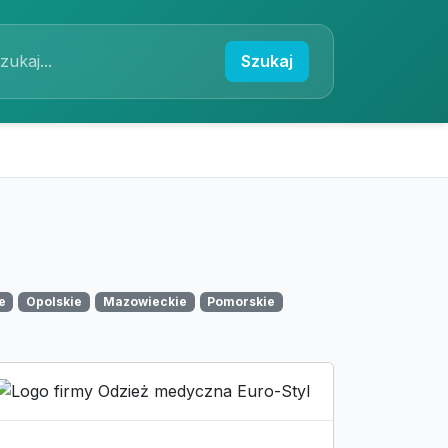
Szukaj
e
Opolskie
Mazowieckie
Pomorskie