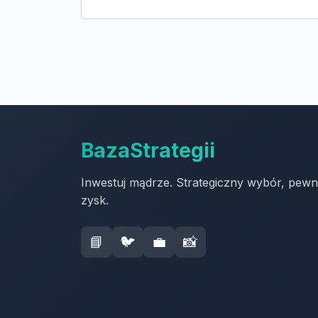
BazaStrategii
Inwestuj mądrze. Strategiczny wybór, pew
zysk.
📘
🐦
💼
📸