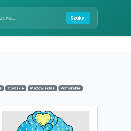
Szukaj
e
Opolskie
Mazowieckie
Pomorskie