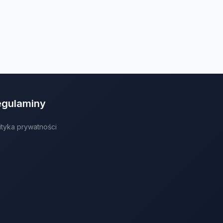
egulaminy
ityka prywatności