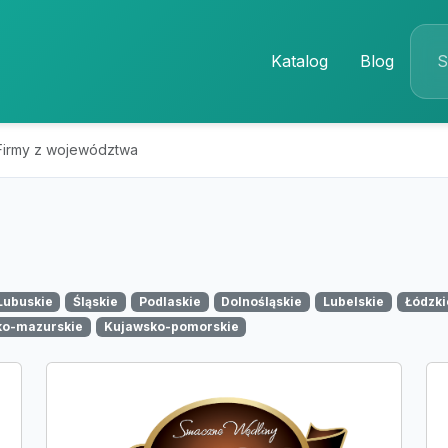
Katalog
Blog
Firmy z województwa
Lubuskie
Śląskie
Podlaskie
Dolnośląskie
Lubelskie
Łódzki
ko-mazurskie
Kujawsko-pomorskie