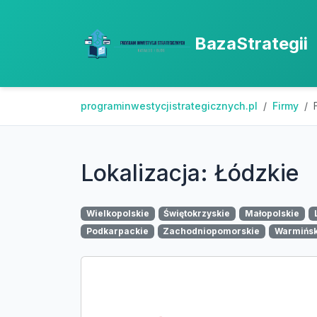
BazaStrategii
programinwestycjistrategicznych.pl
Firmy
Lokalizacja: Łódzkie
Wielkopolskie
Świętokrzyskie
Małopolskie
Podkarpackie
Zachodniopomorskie
Warmińs