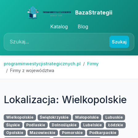
BazaStrategii
Katalog
Blog
Szukaj
programinwestycjistrategicznych.pl
Firmy
Firmy z województwa
Lokalizacja: Wielkopolskie
Wielkopolskie
Świętokrzyskie
Małopolskie
Lubuskie
Śląskie
Podlaskie
Dolnośląskie
Lubelskie
Łódzkie
Opolskie
Mazowieckie
Pomorskie
Podkarpackie