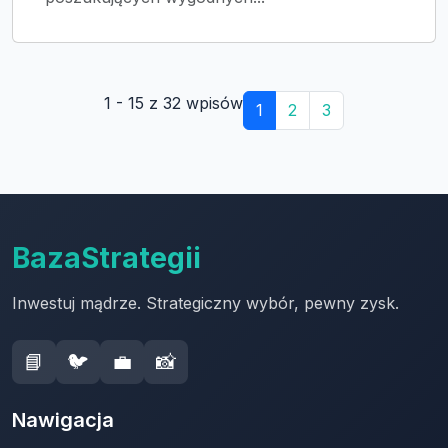
1 - 15 z 32 wpisów
1
2
3
BazaStrategii
Inwestuj mądrze. Strategiczny wybór, pewny zysk.
📘
🐦
💼
📸
Nawigacja