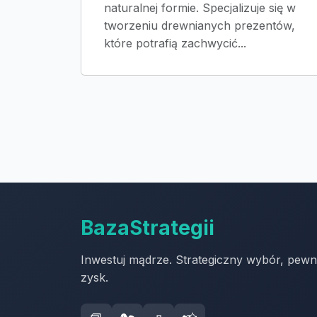
naturalnej formie. Specjalizuje się w
tworzeniu drewnianych prezentów,
które potrafią zachwycić...
BazaStrategii
Inwestuj mądrze. Strategiczny wybór, pew
zysk.