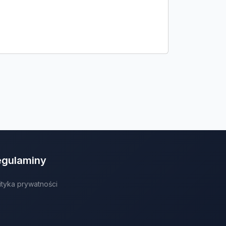
egulaminy
ityka prywatności