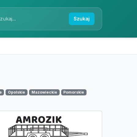
Szukaj
e
Opolskie
Mazowieckie
Pomorskie