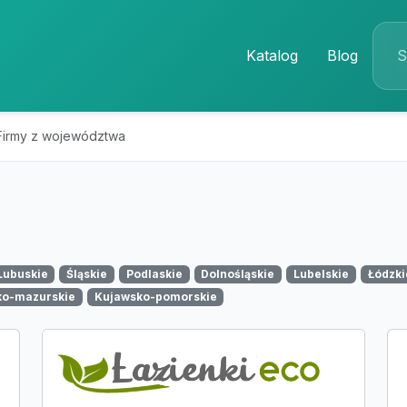
Katalog
Blog
Firmy z województwa
Lubuskie
Śląskie
Podlaskie
Dolnośląskie
Lubelskie
Łódzki
ko-mazurskie
Kujawsko-pomorskie