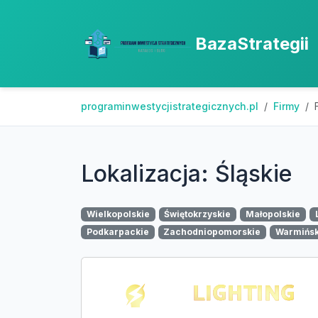
BazaStrategii
programinwestycjistrategicznych.pl
Firmy
Lokalizacja: Śląskie
Wielkopolskie
Świętokrzyskie
Małopolskie
Podkarpackie
Zachodniopomorskie
Warmińs