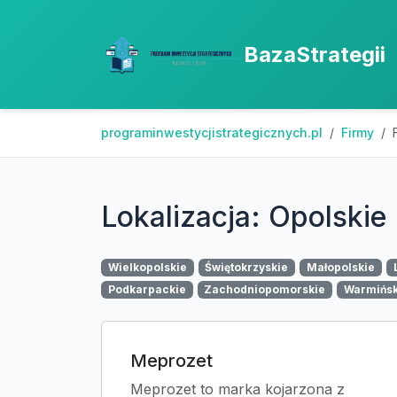
BazaStrategii
programinwestycjistrategicznych.pl
Firmy
Lokalizacja: Opolskie
Wielkopolskie
Świętokrzyskie
Małopolskie
Podkarpackie
Zachodniopomorskie
Warmińs
Meprozet
Meprozet to marka kojarzona z