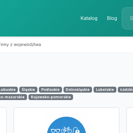
Katalog
Blog
Firmy z województwa
Lubuskie
Śląskie
Podlaskie
Dolnośląskie
Lubelskie
Łódzki
ko-mazurskie
Kujawsko-pomorskie