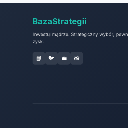
BazaStrategii
Inwestuj mądrze. Strategiczny wybór, pew
zysk.
📘
🐦
💼
📸