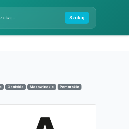
Szukaj
e
Opolskie
Mazowieckie
Pomorskie