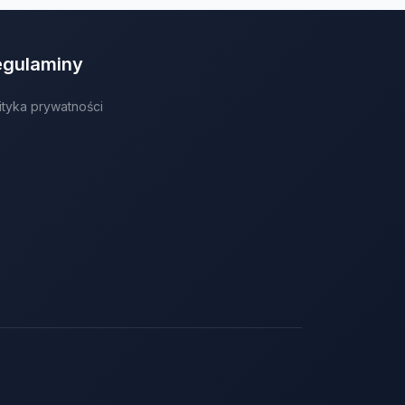
egulaminy
ityka prywatności