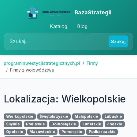
BazaStrategii
Katalog
Blog
Szukaj
programinwestycjistrategicznych.pl
Firmy
Firmy z województwa
Lokalizacja: Wielkopolskie
Wielkopolskie
Świętokrzyskie
Małopolskie
Lubuskie
Śląskie
Podlaskie
Dolnośląskie
Lubelskie
Łódzkie
Opolskie
Mazowieckie
Pomorskie
Podkarpackie