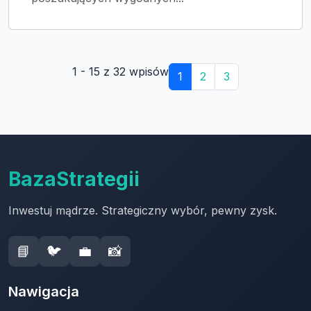
1 - 15 z 32 wpisów
1
2
3
BazaStrategii
Inwestuj mądrze. Strategiczny wybór, pewny zysk.
📘
🐦
💼
📸
Nawigacja