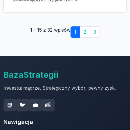
1 - 15 z 32 wpisów
1
2
3
BazaStrategii
Inwestuj mądrze. Strategiczny wybór, pewny zysk.
📘
🐦
💼
📸
Nawigacja