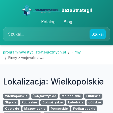
BazaStrategii
Katalog
Blog
Szukaj
programinwestycjistrategicznych.pl
Firmy
Firmy z województwa
Lokalizacja: Wielkopolskie
Wielkopolskie
Świętokrzyskie
Małopolskie
Lubuskie
Śląskie
Podlaskie
Dolnośląskie
Lubelskie
Łódzkie
Opolskie
Mazowieckie
Pomorskie
Podkarpackie