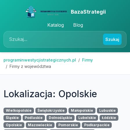
BazaStrategii
Katalog
Blog
Szukaj
programinwestycjistrategicznych.pl
Firmy
Firmy z województwa
Lokalizacja: Opolskie
Wielkopolskie
Świętokrzyskie
Małopolskie
Lubuskie
Śląskie
Podlaskie
Dolnośląskie
Lubelskie
Łódzkie
Opolskie
Mazowieckie
Pomorskie
Podkarpackie