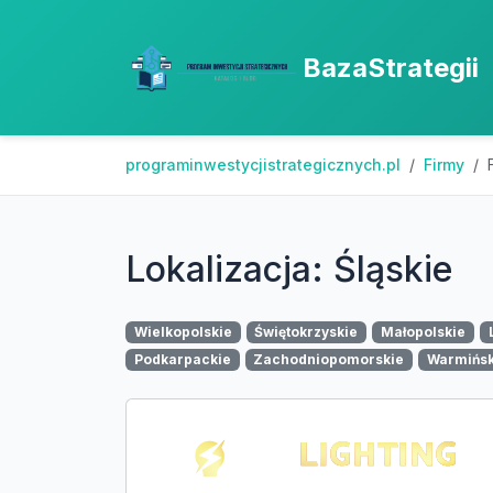
BazaStrategii
programinwestycjistrategicznych.pl
Firmy
Lokalizacja: Śląskie
Wielkopolskie
Świętokrzyskie
Małopolskie
Podkarpackie
Zachodniopomorskie
Warmińs