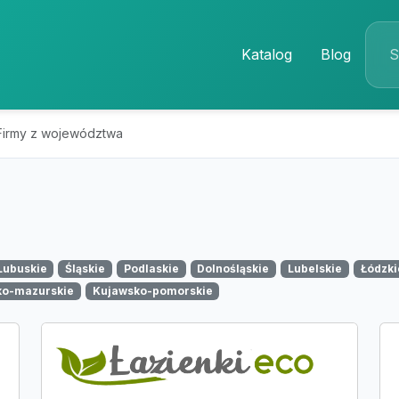
Katalog
Blog
Firmy z województwa
Lubuskie
Śląskie
Podlaskie
Dolnośląskie
Lubelskie
Łódzki
ko-mazurskie
Kujawsko-pomorskie