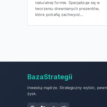
naturalnej formie. Specjalizuje się w
tworzeniu drewnianych prezentów,
które potrafią zachwycić...
BazaStrategii
Inwestuj mądrze. Strategiczny wybór, pew
zysk.