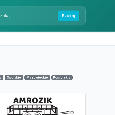
Szukaj
e
Opolskie
Mazowieckie
Pomorskie