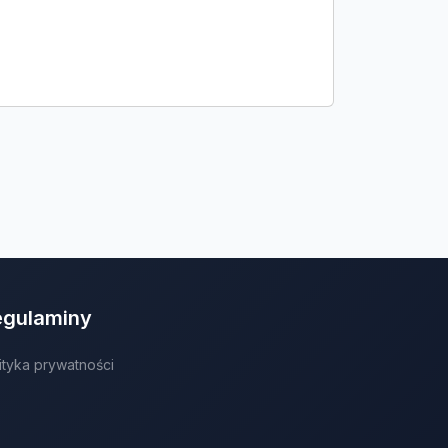
egulaminy
ityka prywatności