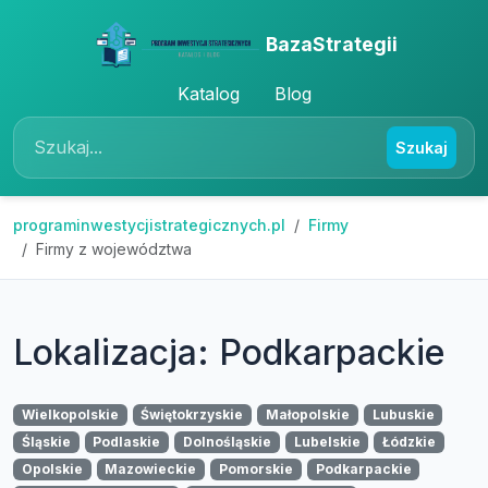
BazaStrategii
Katalog
Blog
Szukaj
programinwestycjistrategicznych.pl
Firmy
Firmy z województwa
Lokalizacja: Podkarpackie
Wielkopolskie
Świętokrzyskie
Małopolskie
Lubuskie
Śląskie
Podlaskie
Dolnośląskie
Lubelskie
Łódzkie
Opolskie
Mazowieckie
Pomorskie
Podkarpackie