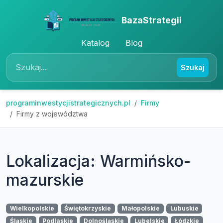
BazaStrategii
Katalog
Blog
Szukaj
programinwestycjistrategicznych.pl
Firmy
Firmy z województwa
Lokalizacja: Warmińsko-
mazurskie
Wielkopolskie
Świętokrzyskie
Małopolskie
Lubuskie
Śląskie
Podlaskie
Dolnośląskie
Lubelskie
Łódzkie