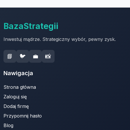
BazaStrategii
Inwestuj mądrze. Strategiczny wybór, pewny zysk.
📘
🐦
💼
📸
Nawigacja
Strona główna
Zaloguj się
Dodaj firmę
Przypomnij hasło
Blog