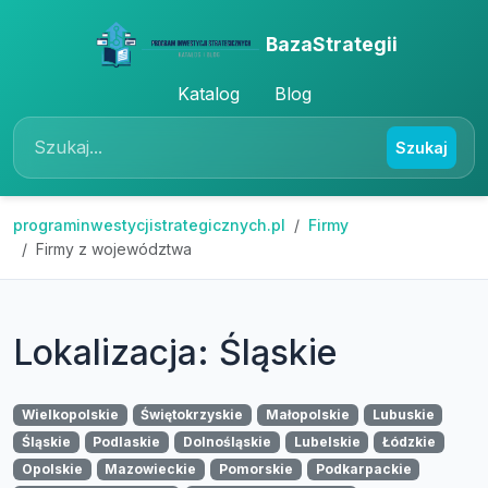
BazaStrategii
Katalog
Blog
Szukaj
programinwestycjistrategicznych.pl
Firmy
Firmy z województwa
Lokalizacja: Śląskie
Wielkopolskie
Świętokrzyskie
Małopolskie
Lubuskie
Śląskie
Podlaskie
Dolnośląskie
Lubelskie
Łódzkie
Opolskie
Mazowieckie
Pomorskie
Podkarpackie