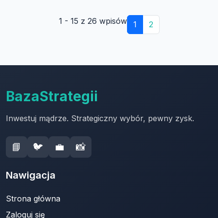
1 - 15 z 26 wpisów
1
2
BazaStrategii
Inwestuj mądrze. Strategiczny wybór, pewny zysk.
📘
🐦
💼
📸
Nawigacja
Strona główna
Zaloguj się