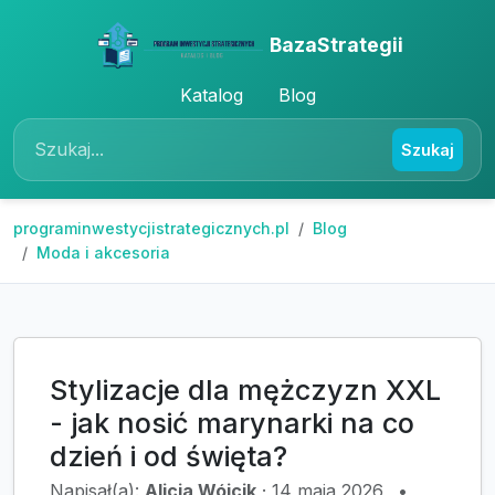
BazaStrategii
Katalog
Blog
Szukaj
programinwestycjistrategicznych.pl
Blog
Moda i akcesoria
Stylizacje dla mężczyzn XXL
- jak nosić marynarki na co
dzień i od święta?
Napisał(a):
Alicja Wójcik
·
14 maja 2026
•