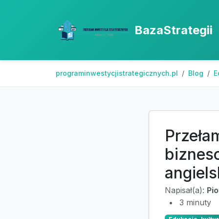
BazaStrategii
programinwestycjistrategicznych.pl
Blog
E
Przeła
biznes
angiels
Napisał(a):
Pi
•
3 minuty