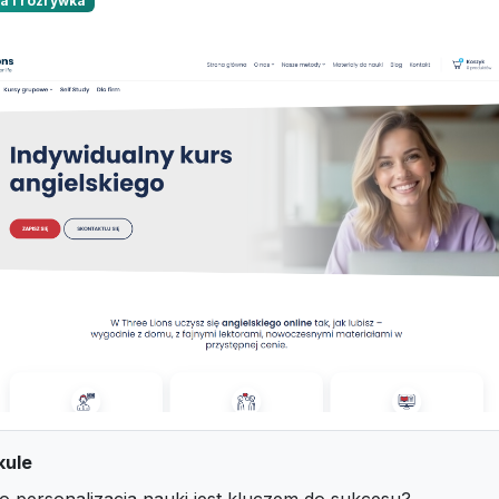
a i rozrywka
kule
o personalizacja nauki jest kluczem do sukcesu?