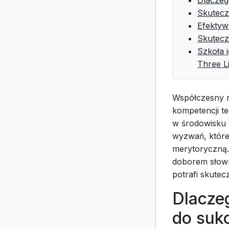
Skutecz
Efektyw
Skutecz
Szkoła j
Three L
Współczesny r
kompetencji t
w środowisku 
wyzwań, które
merytoryczną.
doborem słown
potrafi skutec
Dlaczeg
do suk