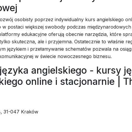
owej
ozwój osobisty poprzez indywidualny kurs angielskiego onl
 w postaci większej swobody podczas międzynarodowych 
atformy edukacyjne oferują obecnie narzędzia, które spra
 tylko skuteczna, ale i przyjemna. Ostatecznie to właśnie re
ym językiem i przełamywanie schematów pozwala na osiągn
 komunikacyjnej w świecie nowoczesnego biznesu.
języka angielskiego - kursy j
kiego online i stacjonarnie | T
4, 31-047 Kraków