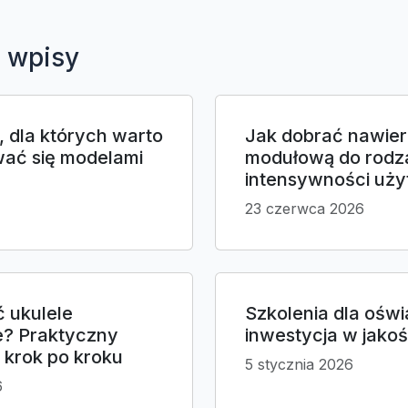
 wpisy
 dla których warto
Jak dobrać nawier
wać się modelami
modułową do rodzaj
intensywności uż
23 czerwca 2026
ć ukulele
Szkolenia dla oświ
? Praktyczny
inwestycja w jakoś
 krok po kroku
5 stycznia 2026
6