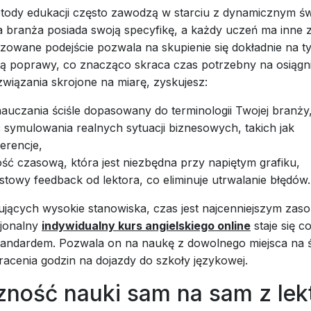
tody edukacji często zawodzą w starciu z dynamicznym ś
 branża posiada swoją specyfikę, a każdy uczeń ma inne z
izowane podejście pozwala na skupienie się dokładnie na 
ą poprawy, co znacząco skraca czas potrzebny na osiągnię
wiązania skrojone na miarę, zyskujesz:
auczania ściśle dopasowany do terminologii Twojej branży
 symulowania realnych sytuacji biznesowych, takich jak
erencje,
ść czasową, która jest niezbędna przy napiętym grafiku,
towy feedback od lektora, co eliminuje utrwalanie błędów.
ujących wysokie stanowiska, czas jest najcenniejszym zas
sjonalny
indywidualny kurs angielskiego online
staje się c
andardem. Pozwala on na naukę z dowolnego miejsca na ś
racenia godzin na dojazdy do szkoły językowej.
zność nauki sam na sam z le