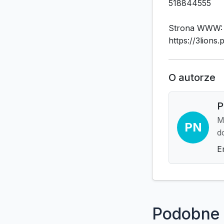
518844555
Strona WWW:
https://3lions.p
O autorze
P
M
PN
d
E
Podobne 