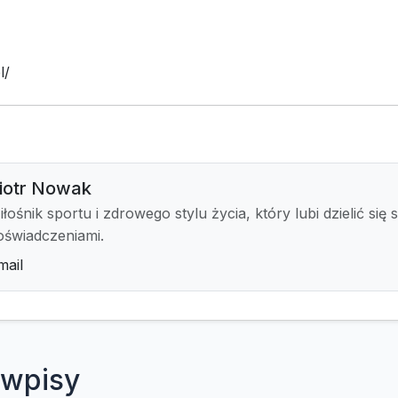
l/
iotr Nowak
iłośnik sportu i zdrowego stylu życia, który lubi dzielić się 
oświadczeniami.
mail
wpisy