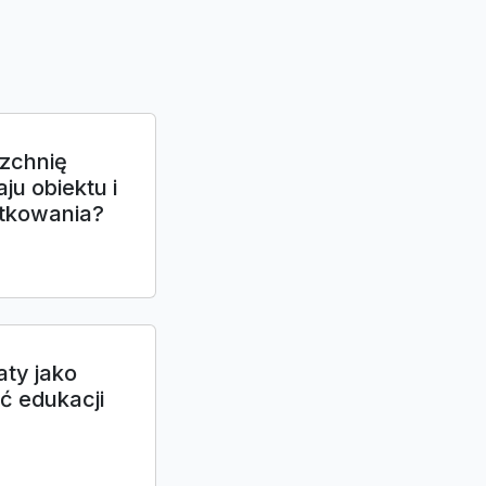
zchnię
u obiektu i
ytkowania?
aty jako
ć edukacji