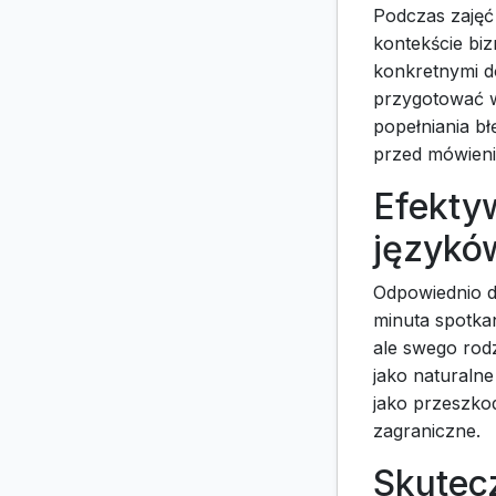
Podczas zajęć
kontekście bi
konkretnymi d
przygotować w
popełniania b
przed mówien
Efekty
językó
Odpowiednio d
minuta spotkan
ale swego rod
jako naturalne
jako przeszko
zagraniczne.
Skutecz