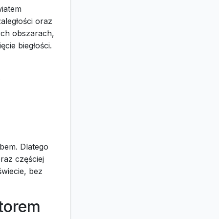
wiatem
aległości oraz
tych obszarach,
cie biegłości.
,
obem. Dlatego
oraz częściej
wiecie, bez
ktorem