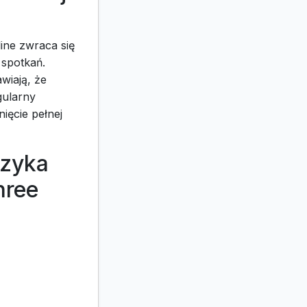
ine zwraca się
spotkań.
wiają, że
gularny
ięcie pełnej
ęzyka
hree