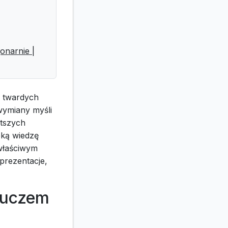
jonarnie |
o twardych
wymiany myśli
stszych
oką wiedzę
właściwym
prezentacje,
kluczem