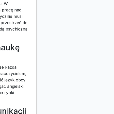
u. W
 pracę nad
tycznie musi
 przestrzeń do
adą psychiczną
naukę
 że każda
 nauczycielem,
ić język obcy
ać angielski
a rynki
nikacji