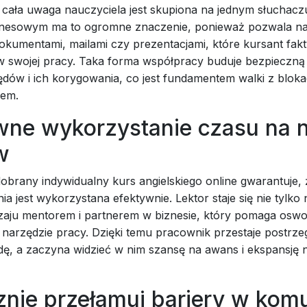
 cała uwaga nauczyciela jest skupiona na jednym słuchacz
znesowym ma to ogromne znaczenie, ponieważ pozwala na
okumentami, mailami czy prezentacjami, które kursant fak
 swojej pracy. Taka forma współpracy buduje bezpieczną
łędów i ich korygowania, co jest fundamentem walki z blok
iem.
wne wykorzystanie czasu na 
w
obrany indywidualny kurs angielskiego online gwarantuje,
ia jest wykorzystana efektywnie. Lektor staje się nie tylko
zaju mentorem i partnerem w biznesie, który pomaga oswo
 narzędzie pracy. Dzięki temu pracownik przestaje postrzeg
dę, a zaczyna widzieć w nim szansę na awans i ekspansję n
nie przełamuj bariery w komu