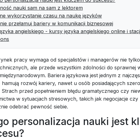
ność nauki sam na sam z lektorem
ne wykorzystanie czasu na naukę języków
nie przełamuj bariery w komunikacji biznesowej
ęzyka angielskiego - kursy języka angielskiego online i stac
ions
ynek pracy wymaga od specjalistów i managerów nie tylk
echnicznych, ale przede wszystkim zdolności do sprawnej 
międzynarodowym. Bariera językowa jest jednym z najczę
 hamują rozwój kariery, nawet u osób posiadających szer
 Strach przed popełnieniem błędu gramatycznego czy nie
ictwa w sytuacjach stresowych, takich jak negocjacje czy 
znie odebrać pewność siebie.
o personalizacja nauki jest 
cesu?