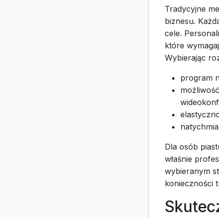
Tradycyjne me
biznesu. Każda
cele. Personal
które wymagaj
Wybierając roz
program n
możliwość
wideokonf
elastyczno
natychmias
Dla osób piast
właśnie profe
wybieranym st
konieczności t
Skutec