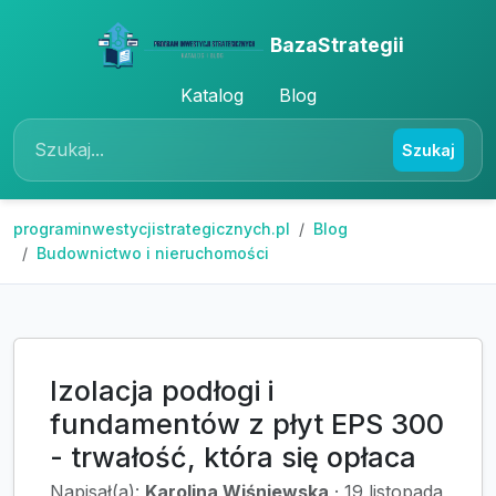
BazaStrategii
Katalog
Blog
Szukaj
programinwestycjistrategicznych.pl
Blog
Budownictwo i nieruchomości
Izolacja podłogi i
fundamentów z płyt EPS 300
- trwałość, która się opłaca
Napisał(a):
Karolina Wiśniewska
·
19 listopada