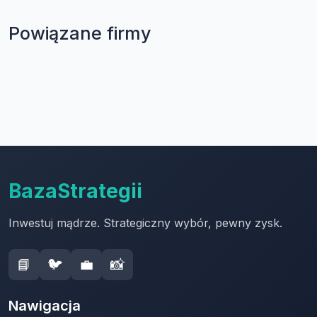
Powiązane firmy
BazaStrategii
Inwestuj mądrze. Strategiczny wybór, pewny zysk.
📘
🐦
💼
📸
Nawigacja