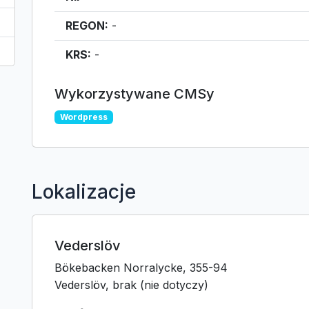
REGON:
-
KRS:
-
Wykorzystywane CMSy
Wordpress
Lokalizacje
Vederslöv
Bökebacken Norralycke, 355-94
Vederslöv, brak (nie dotyczy)