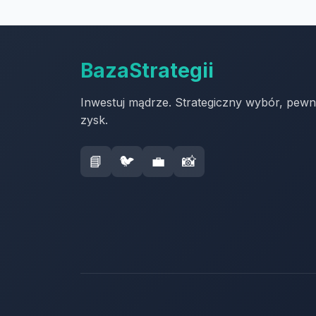
BazaStrategii
Inwestuj mądrze. Strategiczny wybór, pew
zysk.
📘
🐦
💼
📸