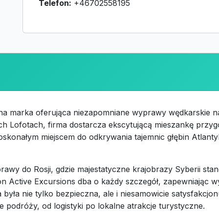
Telefon:
+46702558195
na marka oferująca niezapomniane wyprawy wędkarskie na 
ch Lofotach, firma dostarcza ekscytującą mieszankę przyg
oskonałym miejscem do odkrywania tajemnic głębin Atlanty
rawy do Rosji, gdzie majestatyczne krajobrazy Syberii stan
n Active Excursions dba o każdy szczegół, zapewniając 
ła nie tylko bezpieczna, ale i niesamowicie satysfakcjonu
 podróży, od logistyki po lokalne atrakcje turystyczne.