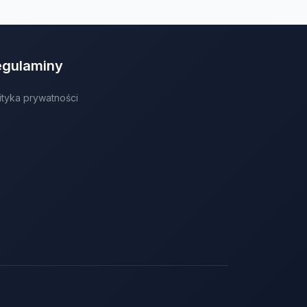
egulaminy
ityka prywatności