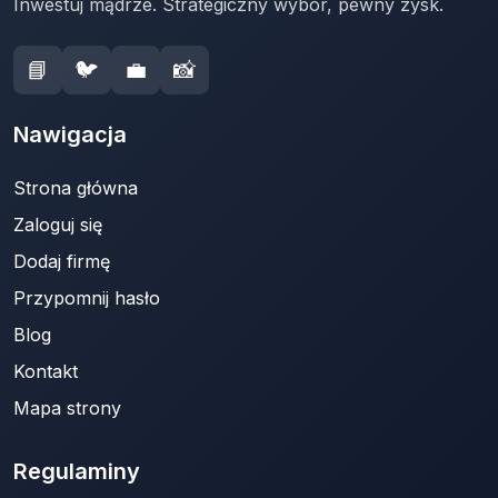
Inwestuj mądrze. Strategiczny wybór, pewny zysk.
📘
🐦
💼
📸
Nawigacja
Strona główna
Zaloguj się
Dodaj firmę
Przypomnij hasło
Blog
Kontakt
Mapa strony
Regulaminy