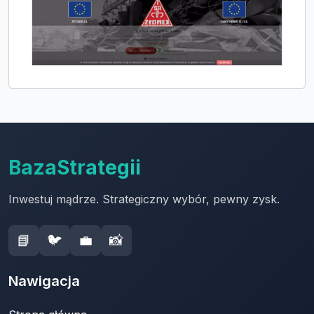
BazaStrategii
Inwestuj mądrze. Strategiczny wybór, pewny zysk.
📘
🐦
💼
📸
Nawigacja