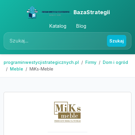
BazaStrategii
Katalog
Blog
Szukaj
programinwestycjistrategicznych.pl
Firmy
Dom i ogród
Meble
MiKs-Meble