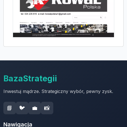
BazaStrategii
Inwestuj mądrze. Strategiczny wybór, pewny zysk.
📘
🐦
💼
📸
Nawigacja